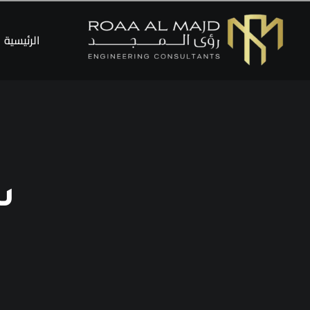
خطي
لى
الرئيسية
لمحتوى
س