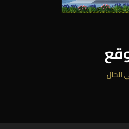
وقع
 الحال